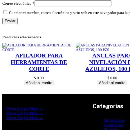
Correo electrónico
*
Guardar mi nombre, correo electrónico y sitio web en este navegador para la
Productos relacionados
AFILADOR PARA
ANCLAS PAR
HERRAMIENTAS DE
NIVELACIÓN 
CORTE
AZULEJOS, 100 
$
0.00
$
0.00
Añadir al carrito
Añadir al carrito
Construrama Ferretería Reforma
Categorias
Ver en Google Maps →
Ferreteria Reforma Suc.Madero
Ver en Google Maps →
Ferreteria Reforma suc. Loreto
Ver en Google Maps →
Herramientas
Electricidad
Plomeria