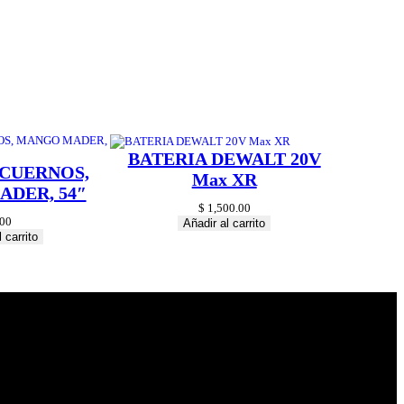
BATERIA DEWALT 20V
 CUERNOS,
Max XR
DER, 54″
$
1,500.00
00
Añadir al carrito
 carrito