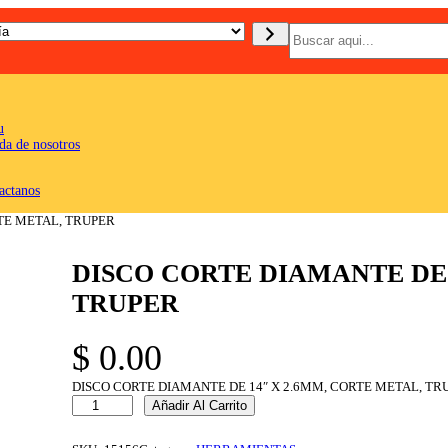
B
u
s
c
a
r
u
da de nosotros
actanos
RTE METAL, TRUPER
DISCO CORTE DIAMANTE DE 
TRUPER
$
0.00
DISCO CORTE DIAMANTE DE 14″ X 2.6MM, CORTE METAL, TR
D
Añadir Al Carrito
I
S