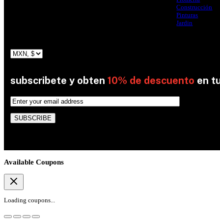
Construcción
Pinturas
Jardin
subscribete y obten
10% de descuento
en t
By subscribing, you’re accepted the our Policy
Available Coupons
Loading coupons...