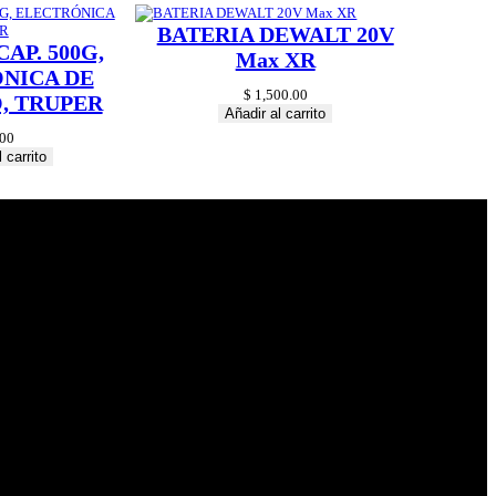
BATERIA DEWALT 20V
AP. 500G,
Max XR
NICA DE
$
1,500.00
, TRUPER
Añadir al carrito
00
 carrito
© 2024 Hardware
Shop . All Rights
Reserved