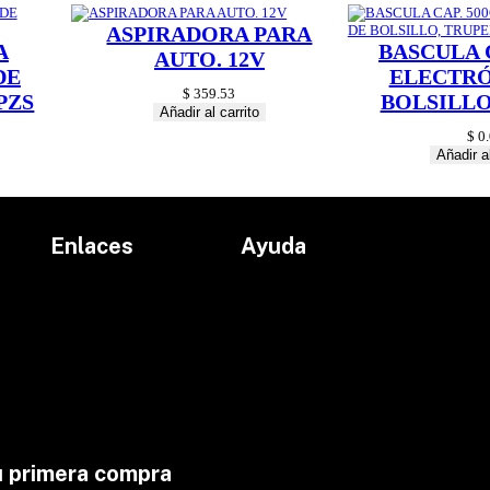
t
ASPIRADORA PARA
i
A
BASCULA C
d
AUTO. 12V
a
DE
ELECTRÓ
d
$
359.53
PZS
BOLSILLO
Añadir al carrito
$
0.
Añadir al
Enlaces
Ayuda
Inicio
Políticas de devolución
Productos
Políticas de envío
Proyectos
Aviso de privacidad
marcas
Términos y condiciones
Contacto
u primera compra