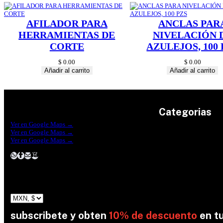
AFILADOR PARA
ANCLAS PAR
HERRAMIENTAS DE
NIVELACIÓN 
CORTE
AZULEJOS, 100 
$
0.00
$
0.00
Añadir al carrito
Añadir al carrito
Categorias
Construrama Ferretería Reforma
Ver en Google Maps →
Ferreteria Reforma Suc.Madero
Ver en Google Maps →
Ferreteria Reforma suc. Loreto
Herramientas
Ver en Google Maps →
Electricidad
Plomeria
Construcción
Pinturas
Jardin
subscribete y obten
10% de descuento
en t