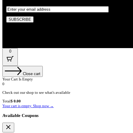
By subscribing, you’re accepted the our Policy
0
Close cart
Your Cart Is Empty
0
Check out our shop to see what's available
Cart
Total
$
0.00
Total:
Your cart is empty. Shop now →
Available Coupons