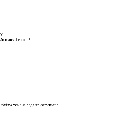
P
L
A
N
O
3
/
O”
8
stán marcados con
*
X
8
"
M
A
N
G
O
D
E
A
C
E
 próxima vez que haga un comentario.
T
A
T
O
c
a
n