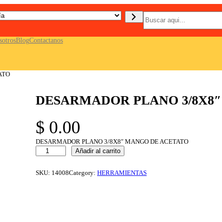
B
u
s
c
sotros
Blog
Contactanos
a
r
ATO
DESARMADOR PLANO 3/8X8
$
0.00
DESARMADOR PLANO 3/8X8″ MANGO DE ACETATO
D
Añadir al carrito
E
S
A
SKU:
14008
Category:
HERRAMIENTAS
R
M
A
D
O
R