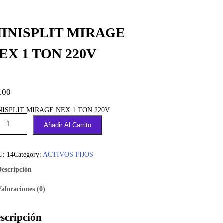
INISPLIT MIRAGE
EX 1 TON 220V
.00
NISPLIT MIRAGE NEX 1 TON 220V
Añadir Al Carrito
U:
14
Category:
ACTIVOS FIJOS
Descripción
Valoraciones (0)
scripción