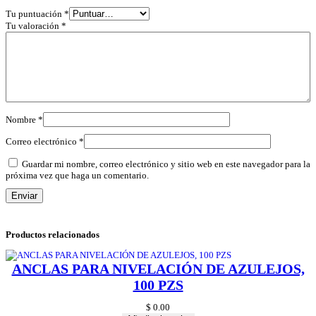
O
Tu puntuación
*
N
Tu valoración
*
C
A
I
M
A
N
c
a
Nombre
*
n
t
Correo electrónico
*
i
d
Guardar mi nombre, correo electrónico y sitio web en este navegador para la
a
próxima vez que haga un comentario.
d
Productos relacionados
ANCLAS PARA NIVELACIÓN DE AZULEJOS,
100 PZS
$
0.00