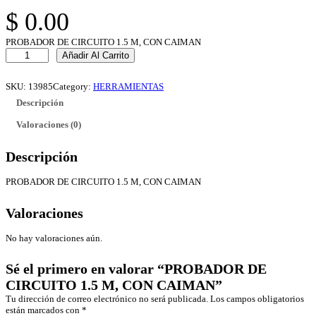
$
0.00
PROBADOR DE CIRCUITO 1.5 M, CON CAIMAN
P
Añadir Al Carrito
R
O
B
SKU:
13985
Category:
HERRAMIENTAS
A
Descripción
D
O
Valoraciones (0)
R
D
E
Descripción
C
I
PROBADOR DE CIRCUITO 1.5 M, CON CAIMAN
R
C
U
Valoraciones
I
T
No hay valoraciones aún.
O
1
Sé el primero en valorar “PROBADOR DE
.
5
CIRCUITO 1.5 M, CON CAIMAN”
M
Tu dirección de correo electrónico no será publicada.
Los campos obligatorios
,
están marcados con
*
C