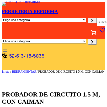
Saltar
al
FERRETERIA REFORMA
contenido
E
B
l
u
i
s
g
c
e
a
u
r
E
n
l
a
i
c
g
a
+52-613-118-5835
e
t
u
e
n
g
a
o
c
Inicio
/
HERRAMIENTAS
/ PROBADOR DE CIRCUITO 1.5 M, CON CAIMAN
r
a
í
t
a
e
g
o
PROBADOR DE CIRCUITO 1.5 M,
r
í
CON CAIMAN
a