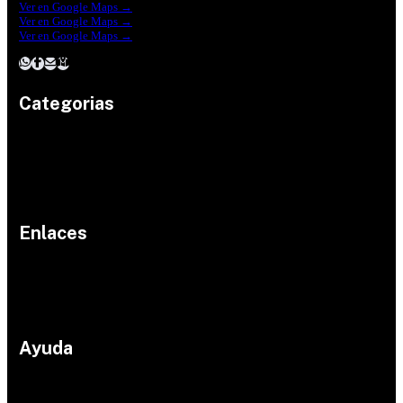
Ver en Google Maps →
Ferreteria Reforma Suc.Madero
Ver en Google Maps →
Ferreteria Reforma suc. Loreto
Ver en Google Maps →
Categorias
Herramientas
Electricidad
Plomeria
Construcción
Pinturas
Jardin
©
Enlaces
2024
Hardw
Inicio
are
Productos
Shop .
Proyectos
marcas
All
Contacto
Rights
Ayuda
Reserv
ed
Políticas de devolución
Políticas de envío