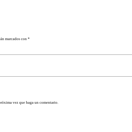
R
A
M
I
E
N
T
A
stán marcados con
*
P
/
M
E
C
A
N
I
C
O
c
a
n
 próxima vez que haga un comentario.
t
i
d
a
d