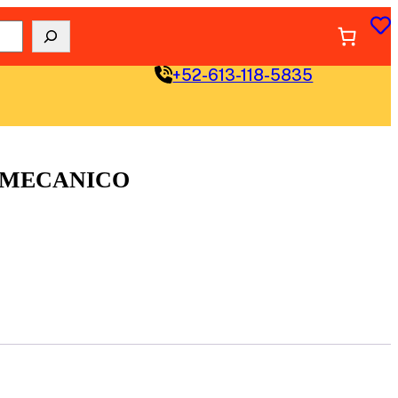
+52-613-118-5835
 MECANICO