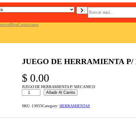
B
u
s
c
sotros
Blog
Contactanos
a
r
JUEGO DE HERRAMIENTA P/
$
0.00
JUEGO DE HERRAMIENTA P/ MECANICO
J
Añadir Al Carrito
U
E
G
SKU:
13955
Category:
HERRAMIENTAS
O
D
E
H
E
R