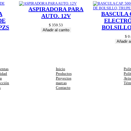
ASPIRADORA PARA
A
BASCULA C
AUTO. 12V
DE
ELECTRÓ
$
359.53
PZS
BOLSILLO
Añadir al carrito
$
0.
Añadir al
egorias
Enlaces
Ay
entas
Inicio
Polí
cidad
Productos
Polí
ia
Proyectos
Avis
ucción
marcas
Térm
s
Contacto
primera compra