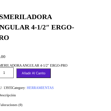
SMERILADORA
NGULAR 4-1/2″ ERGO-
RO
.00
MERILADORA ANGULAR 4-1/2″ ERGO-PRO
Añadir Al Carrito
U:
13935
Category:
HERRAMIENTAS
Descripción
Valoraciones (0)