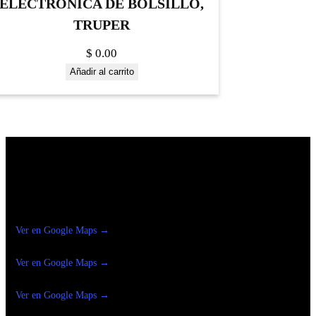
ELECTRÓNICA DE BOLSILLO,
TRUPER
$
0.00
Añadir al carrito
Construrama Ferretería Reforma
Ver en Google Maps →
Ferreteria
Reforma Suc.Madero
Ver en Google Maps →
Ferreteria
Reforma suc. Loreto
Ver en Google Maps →