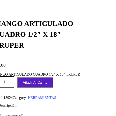
ANGO ARTICULADO
UADRO 1/2″ X 18″
RUPER
.00
NGO ARTICULADO CUADRO 1/2″ X 18″ TRUPER
Añadir Al Carrito
U:
13924
Category:
HERRAMIENTAS
Descripción
Valoraciones (0)