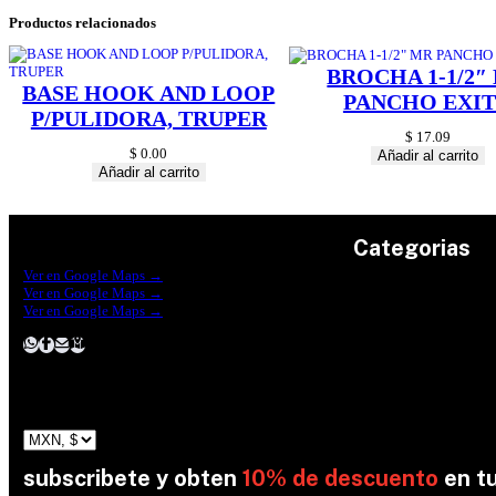
Productos relacionados
BROCHA 1-1/2″
BASE HOOK AND LOOP
PANCHO EXI
P/PULIDORA, TRUPER
$
17.09
$
0.00
Añadir al carrito
Añadir al carrito
Categorias
Construrama Ferretería Reforma
Ver en Google Maps →
Ferreteria Reforma Suc.Madero
Ver en Google Maps →
Ferreteria Reforma suc. Loreto
Herramientas
Ver en Google Maps →
Electricidad
Plomeria
Construcción
Pinturas
Jardin
subscribete y obten
10% de descuento
en t