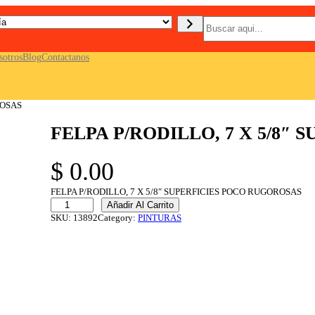
B
u
s
c
sotros
Blog
Contactanos
a
r
ROSAS
FELPA P/RODILLO, 7 X 5/8″
$
0.00
FELPA P/RODILLO, 7 X 5/8″ SUPERFICIES POCO RUGOROSAS
F
Añadir Al Carrito
E
SKU:
13892
Category:
PINTURAS
L
P
A
P
/
R
O
D
I