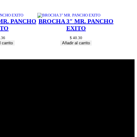
MR. PANCHO
BROCHA 3″ MR. PANCHO
ITO
EXITO
.36
$
40.30
 carrito
Añadir al carrito
© 2024 Hardware
Shop . All Rights
Reserved