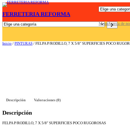
Saltar
E
al
FERRETERIA REFORMA
l
contenido
i
g
E
Menu
Acerda de no
e
l
u
i
n
g
a
e
Inicio
/
PINTURAS
/ FELPA P/RODILLO, 7 X 5/8″ SUPERFICIES POCO RUGO
c
u
a
n
t
a
e
c
g
a
o
t
r
e
í
g
a
o
r
í
a
Descripción
Valoraciones (0)
Descripción
FELPA P/RODILLO, 7 X 5/8″ SUPERFICIES POCO RUGOROSAS