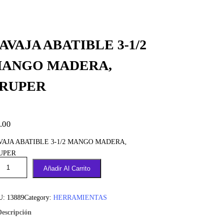
AVAJA ABATIBLE 3-1/2
ANGO MADERA,
RUPER
.00
VAJA ABATIBLE 3-1/2 MANGO MADERA,
UPER
Añadir Al Carrito
U:
13889
Category:
HERRAMIENTAS
Descripción