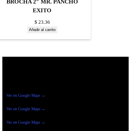
BROCHA 2″ MR. PANCHO
EXITO
$
23.36
Añadir al carrito
Construrama Ferretería Reforma
Ver en Google Maps →
Ferreteria
Reforma Suc.Madero
Ver en Google Maps →
Ferreteria
Reforma suc. Loreto
Ver en Google Maps →