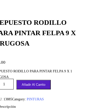
EPUESTO RODILLO
ARA PINTAR FELPA 9 X
 RUGOSA
.00
PUESTO RODILLO PARA PINTAR FELPA 9 X 1
GOSA
Añadir Al Carrito
U:
13885
Category:
PINTURAS
Descripción