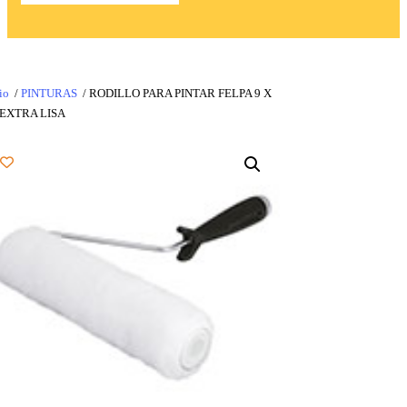
io
/
PINTURAS
/ RODILLO PARA PINTAR FELPA 9 X
 EXTRA LISA