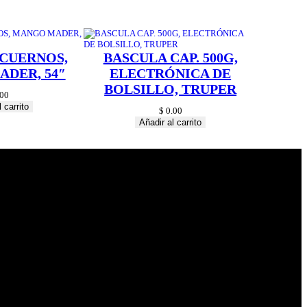
 CUERNOS,
BASCULA CAP. 500G,
DER, 54″
ELECTRÓNICA DE
BOLSILLO, TRUPER
00
 carrito
$
0.00
Añadir al carrito
© 2024 Hardware
Shop . All Rights