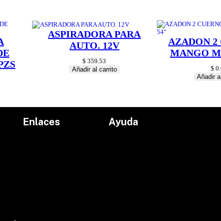
i
d
a
d
ASPIRADORA PARA
A
AZADON 2
AUTO. 12V
DE
MANGO MA
$
359.53
PZS
$
0.
Añadir al carrito
Añadir al
Enlaces
Ayuda
Inicio
Políticas de devolución
Productos
Políticas de envío
Proyectos
Aviso de privacidad
marcas
Términos y condiciones
Contacto