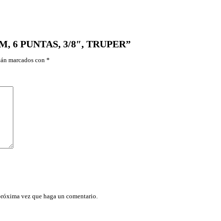
1
9
M
M
,
M, 6 PUNTAS, 3/8″, TRUPER”
6
P
stán marcados con
*
U
N
T
A
S
,
3
/
8
"
,
T
R
U
P
E
R
 próxima vez que haga un comentario.
c
a
n
t