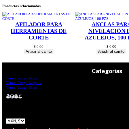
Productos relacionados
AFILADOR PARA
ANCLAS PAR
HERRAMIENTAS DE
NIVELACIÓN 
CORTE
AZULEJOS, 100 
$
0.00
$
0.00
Añadir al carrito
Añadir al carrito
Categorias
Construrama Ferretería Reforma
Ver en Google Maps →
Ferreteria Reforma Suc.Madero
Ver en Google Maps →
Ferreteria Reforma suc. Loreto
Herramientas
Ver en Google Maps →
Electricidad
Plomeria
Construcción
Pinturas
Jardin