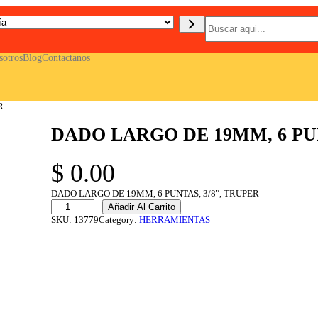
B
u
s
c
sotros
Blog
Contactanos
a
r
R
DADO LARGO DE 19MM, 6 PUN
$
0.00
DADO LARGO DE 19MM, 6 PUNTAS, 3/8″, TRUPER
D
Añadir Al Carrito
A
SKU:
13779
Category:
HERRAMIENTAS
D
O
L
A
R
G
O
D
E