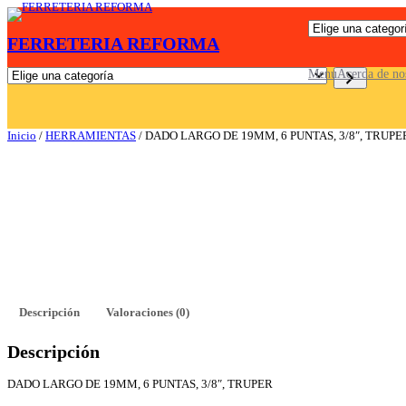
Saltar
E
al
FERRETERIA REFORMA
l
contenido
i
g
E
Menu
Acerda de no
e
l
u
i
n
g
a
e
Inicio
/
HERRAMIENTAS
/ DADO LARGO DE 19MM, 6 PUNTAS, 3/8″, TRUPE
c
u
a
n
t
a
e
c
g
a
o
t
r
e
í
g
a
o
r
í
a
Descripción
Valoraciones (0)
Descripción
DADO LARGO DE 19MM, 6 PUNTAS, 3/8″, TRUPER