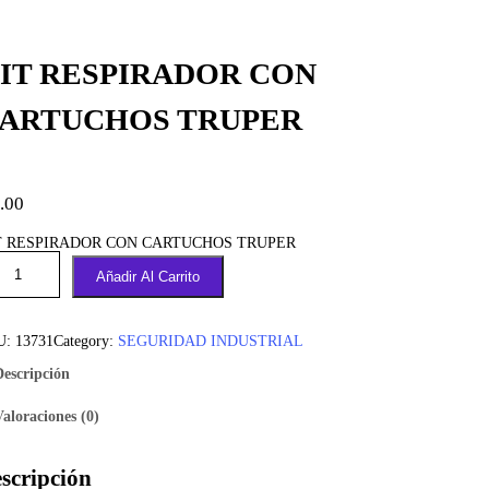
IT RESPIRADOR CON
ARTUCHOS TRUPER
.00
T RESPIRADOR CON CARTUCHOS TRUPER
Añadir Al Carrito
U:
13731
Category:
SEGURIDAD INDUSTRIAL
Descripción
Valoraciones (0)
scripción