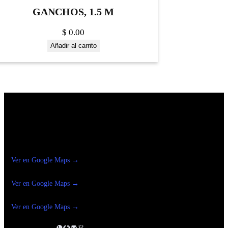
GANCHOS, 1.5 M
$
0.00
Añadir al carrito
Construrama Ferretería Reforma
Ver en Google Maps →
Ferreteria
Reforma Suc.Madero
Ver en Google Maps →
Ferreteria
Reforma suc. Loreto
Ver en Google Maps →