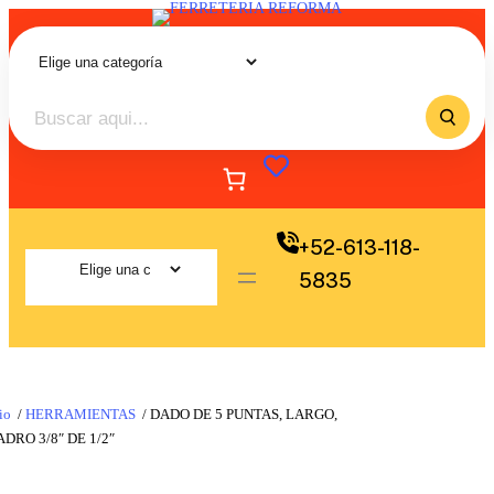
+52-613-118-
5835
io
/
HERRAMIENTAS
/ DADO DE 5 PUNTAS, LARGO,
DRO 3/8″ DE 1/2″