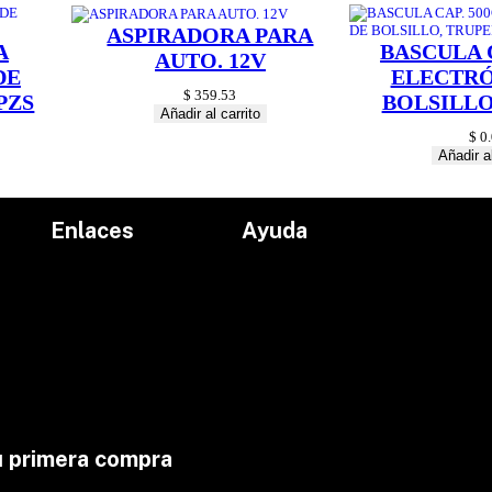
ASPIRADORA PARA
A
BASCULA C
AUTO. 12V
DE
ELECTRÓ
$
359.53
PZS
BOLSILLO
Añadir al carrito
$
0.
Añadir al
Enlaces
Ayuda
Inicio
Políticas de devolución
Productos
Políticas de envío
Proyectos
Aviso de privacidad
marcas
Términos y condiciones
Contacto
u primera compra