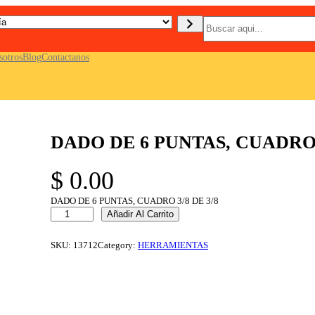
B
u
s
c
sotros
Blog
Contactanos
a
r
DADO DE 6 PUNTAS, CUADRO 3
$
0.00
DADO DE 6 PUNTAS, CUADRO 3/8 DE 3/8
D
Añadir Al Carrito
A
D
O
SKU:
13712
Category:
HERRAMIENTAS
D
E
6
P
U
N