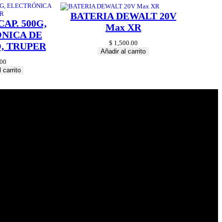
BATERIA DEWALT 20V
AP. 500G,
Max XR
NICA DE
$
1,500.00
, TRUPER
Añadir al carrito
00
 carrito
© 2024 Hardware
Shop . All Rights
Reserved