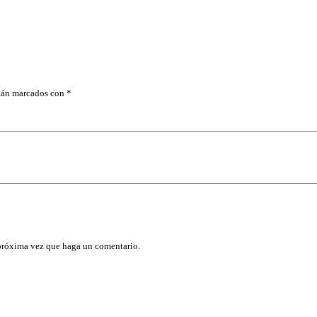
T
A
S
,
C
U
A
D
stán marcados con
*
R
O
3
/
8
D
E
3
/
8
c
a
n
 próxima vez que haga un comentario.
t
i
d
a
d