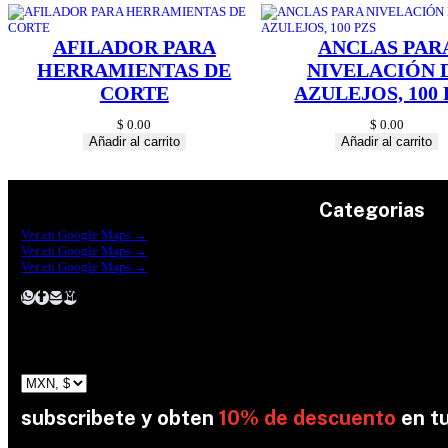
AFILADOR PARA
ANCLAS PAR
HERRAMIENTAS DE
NIVELACIÓN 
CORTE
AZULEJOS, 100 
$
0.00
$
0.00
Añadir al carrito
Añadir al carrito
Categorias
Construrama Ferretería Reforma
Ver en Google Maps →
Ferreteria Reforma Suc.Madero
Ver en Google Maps →
Ferreteria Reforma suc. Loreto
Herramientas
Ver en Google Maps →
Electricidad
Plomeria
Construcción
Pinturas
Jardin
subscribete y obten
10% de descuento
en t