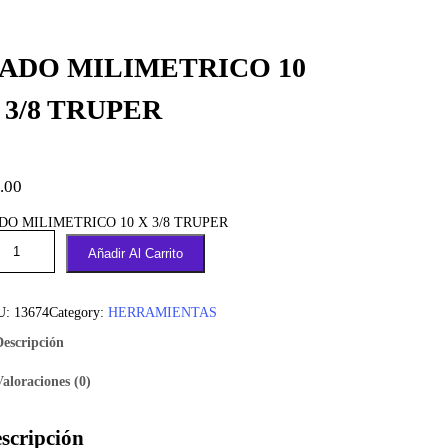
ADO MILIMETRICO 10
 3/8 TRUPER
.00
DO MILIMETRICO 10 X 3/8 TRUPER
Añadir Al Carrito
U:
13674
Category:
HERRAMIENTAS
Descripción
Valoraciones (0)
scripción