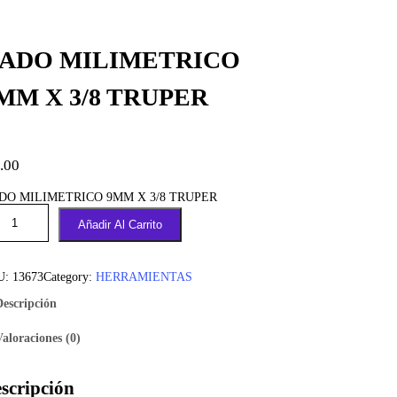
ADO MILIMETRICO
MM X 3/8 TRUPER
.00
DO MILIMETRICO 9MM X 3/8 TRUPER
Añadir Al Carrito
U:
13673
Category:
HERRAMIENTAS
Descripción
Valoraciones (0)
scripción