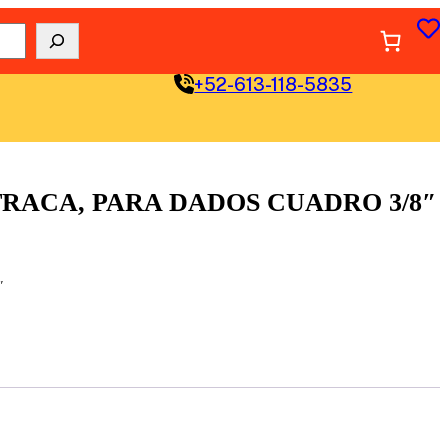
+52-613-118-5835
TRACA, PARA DADOS CUADRO 3/8″
″