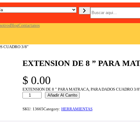
B
u
s
c
sotros
Blog
Contactanos
a
r
S CUADRO 3/8″
EXTENSION DE 8 ” PARA MA
$
0.00
EXTENSION DE 8 ” PARA MATRACA, PARA DADOS CUADRO 3/8
E
Añadir Al Carrito
X
T
E
SKU:
13665
Category:
HERRAMIENTAS
N
S
I
O
N
D