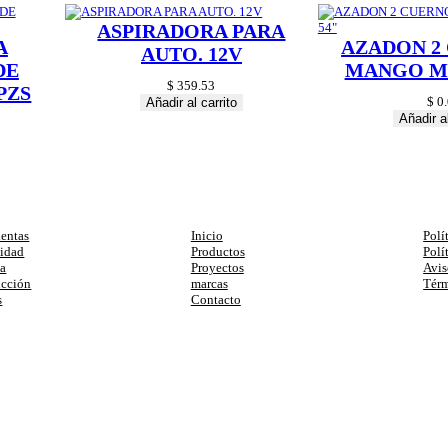
R
ASPIRADORA PARA
O
A
AZADON 2
3
AUTO. 12V
/
DE
MANGO MA
8
$
359.53
PZS
"
$
0.
Añadir al carrito
c
Añadir al
a
n
t
i
egorias
Enlaces
Ay
d
a
d
entas
Inicio
Polí
cidad
Productos
Polí
ia
Proyectos
Avis
ucción
marcas
Térm
s
Contacto
primera compra