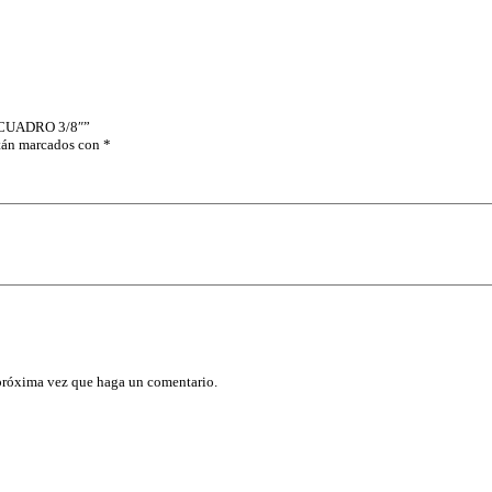
E
8
"
P
A
R
A
 CUADRO 3/8″”
M
stán marcados con
*
A
T
R
A
C
A
,
P
A
R
A
D
A
 próxima vez que haga un comentario.
D
O
S
C
U
A
D