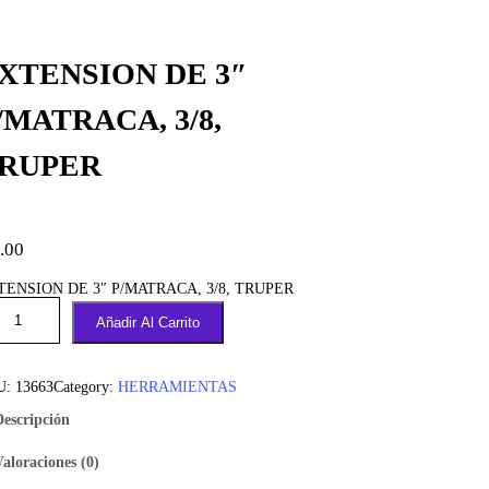
XTENSION DE 3″
/MATRACA, 3/8,
RUPER
.00
TENSION DE 3″ P/MATRACA, 3/8, TRUPER
Añadir Al Carrito
U:
13663
Category:
HERRAMIENTAS
Descripción
Valoraciones (0)