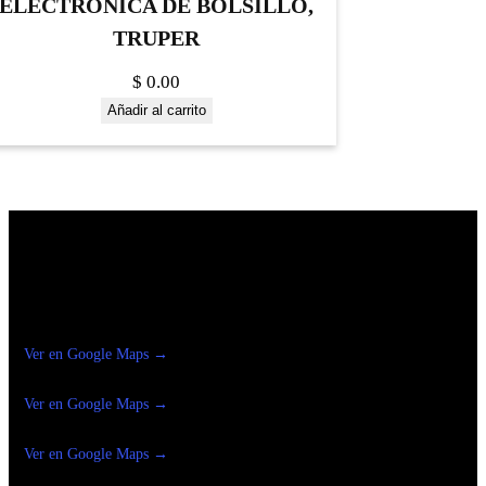
ELECTRÓNICA DE BOLSILLO,
TRUPER
$
0.00
Añadir al carrito
Construrama Ferretería Reforma
Ver en Google Maps →
Ferreteria
Reforma Suc.Madero
Ver en Google Maps →
Ferreteria
Reforma suc. Loreto
Ver en Google Maps →