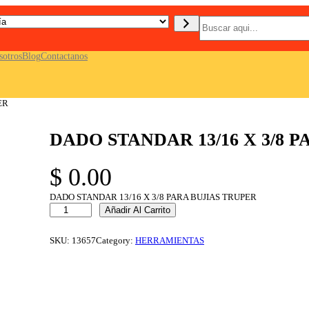
B
u
s
c
sotros
Blog
Contactanos
a
r
ER
DADO STANDAR 13/16 X 3/8 
$
0.00
DADO STANDAR 13/16 X 3/8 PARA BUJIAS TRUPER
D
Añadir Al Carrito
A
D
O
SKU:
13657
Category:
HERRAMIENTAS
S
T
A
N
D
A