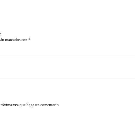
R
1
3
/
1
6
X
”
3
stán marcados con
*
/
8
P
A
R
A
B
U
J
I
A
S
T
 próxima vez que haga un comentario.
R
U
P
E
R
c
a