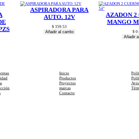
n
ASPIRADORA PARA
t
A
AZADON 2
i
AUTO. 12V
d
DE
MANGO MA
a
$
359.53
PZS
d
$
0.
Añadir al carrito
Añadir al
egorias
Enlaces
Ay
entas
Inicio
Polí
cidad
Productos
Polí
ia
Proyectos
Avis
ucción
marcas
Térm
s
Contacto