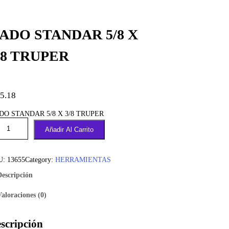
ADO STANDAR 5/8 X
/8 TRUPER
5.18
DO STANDAR 5/8 X 3/8 TRUPER
Añadir Al Carrito
U:
13655
Category:
HERRAMIENTAS
Descripción
Valoraciones (0)
scripción