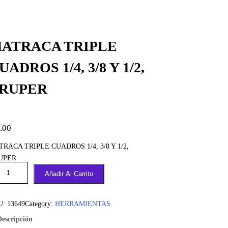
ATRACA TRIPLE
UADROS 1/4, 3/8 Y 1/2,
RUPER
.00
RACA TRIPLE CUADROS 1/4, 3/8 Y 1/2,
UPER
Añadir Al Carrito
U:
13649
Category:
HERRAMIENTAS
Descripción