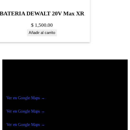
BATERIA DEWALT 20V Max XR
$
1,500.00
Añadir al carrito
Construrama Ferretería Reforma
Ver en Google Maps →
Ferreteria
Reforma Suc.Madero
Ver en Google Maps →
Ferreteria
Reforma suc. Loreto
Ver en Google Maps →