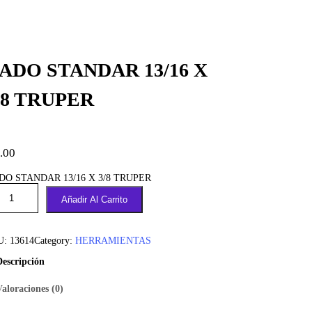
ADO STANDAR 13/16 X
/8 TRUPER
.00
DO STANDAR 13/16 X 3/8 TRUPER
Añadir Al Carrito
U:
13614
Category:
HERRAMIENTAS
Descripción
Valoraciones (0)