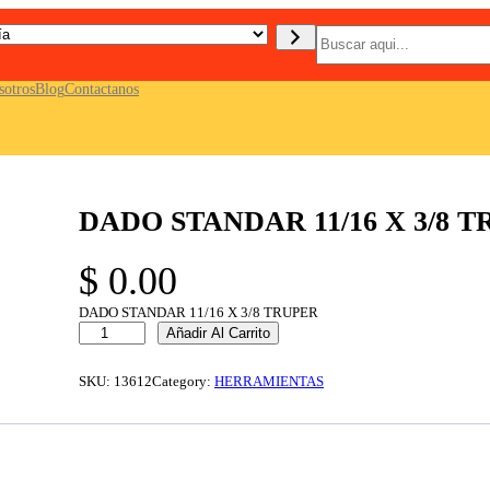
B
u
s
c
sotros
Blog
Contactanos
a
r
DADO STANDAR 11/16 X 3/8 
$
0.00
DADO STANDAR 11/16 X 3/8 TRUPER
D
Añadir Al Carrito
A
D
O
SKU:
13612
Category:
HERRAMIENTAS
S
T
A
N
D
A