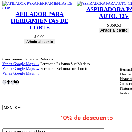
ASPIRADORA P
AFILADOR PARA
AUTO. 12V
HERRAMIENTAS DE
$
359.53
CORTE
Añadir al carrito
$
0.00
Añadir al carrito
Cat
Construrama Ferretería Reforma
Ver en Google Maps →
Ferreteria Reforma Suc.Madero
Ver en Google Maps →
Ferreteria Reforma suc. Loreto
Herrami
Ver en Google Maps →
Electri
Plomer
Constr
Pintura
Jardin
subscribete y obten
10% de descuento
en tu 