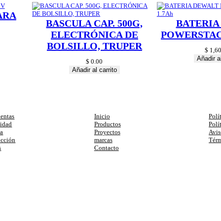
ARA
BASCULA CAP. 500G,
BATERIA
ELECTRÓNICA DE
POWERSTACK
BOLSILLO, TRUPER
$
1,60
Añadir al
$
0.00
Añadir al carrito
egorias
Enlaces
Ay
entas
Inicio
Polí
cidad
Productos
Polí
ia
Proyectos
Avis
ucción
marcas
Térm
s
Contacto
primera compra