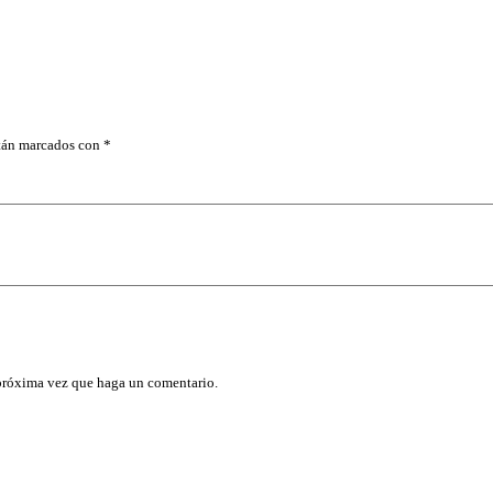
R
1
1
/
1
6
X
3
stán marcados con
*
/
8
T
R
U
P
E
R
c
a
n
t
i
 próxima vez que haga un comentario.
d
a
d