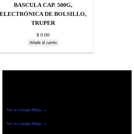
BASCULA CAP. 500G,
ELECTRÓNICA DE BOLSILLO,
TRUPER
$
0.00
Añadir al carrito
Construrama Ferretería Reforma
Ver en Google Maps →
Ferreteria
Reforma Suc.Madero
Ver en Google Maps →
Ferreteria
Reforma suc. Loreto