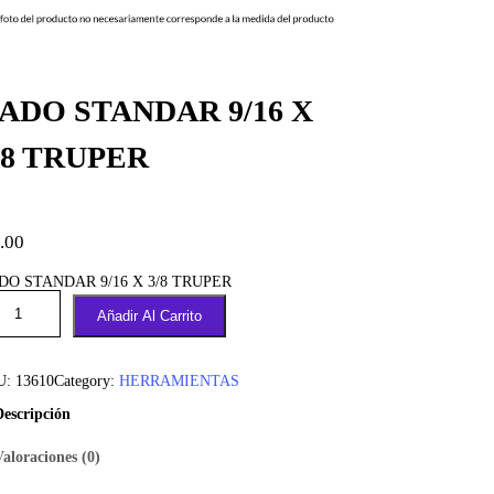
ADO STANDAR 9/16 X
/8 TRUPER
.00
DO STANDAR 9/16 X 3/8 TRUPER
Añadir Al Carrito
U:
13610
Category:
HERRAMIENTAS
Descripción
Valoraciones (0)