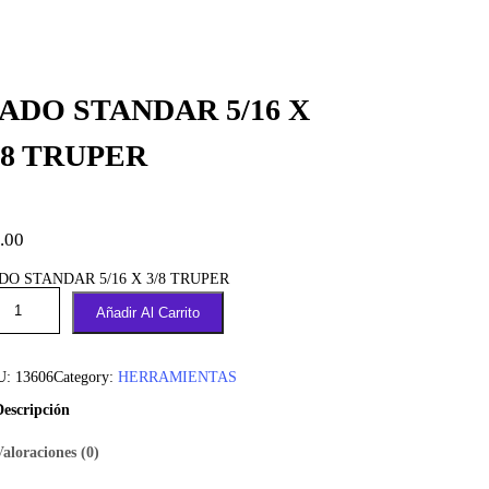
ADO STANDAR 5/16 X
/8 TRUPER
.00
DO STANDAR 5/16 X 3/8 TRUPER
Añadir Al Carrito
U:
13606
Category:
HERRAMIENTAS
Descripción
Valoraciones (0)