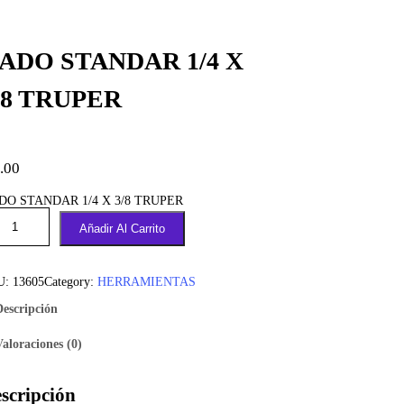
ADO STANDAR 1/4 X
/8 TRUPER
.00
DO STANDAR 1/4 X 3/8 TRUPER
Añadir Al Carrito
U:
13605
Category:
HERRAMIENTAS
Descripción
Valoraciones (0)
scripción