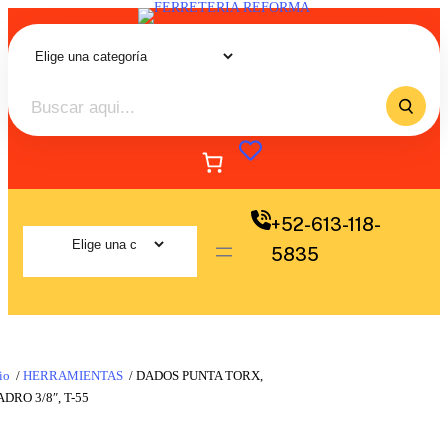
+52-613-118-
5835
io
/
HERRAMIENTAS
/ DADOS PUNTA TORX,
DRO 3/8″, T-55