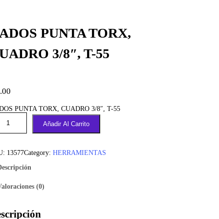
ADOS PUNTA TORX,
UADRO 3/8″, T-55
.00
DOS PUNTA TORX, CUADRO 3/8″, T-55
Añadir Al Carrito
U:
13577
Category:
HERRAMIENTAS
Descripción
Valoraciones (0)
scripción