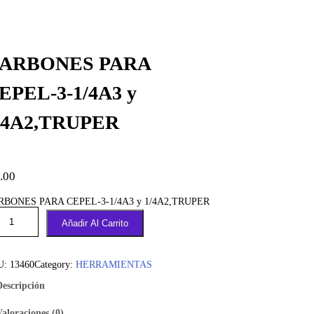
ARBONES PARA
EPEL-3-1/4A3 y
/4A2,TRUPER
.00
RBONES PARA CEPEL-3-1/4A3 y 1/4A2,TRUPER
Añadir Al Carrito
U:
13460
Category:
HERRAMIENTAS
Descripción
Valoraciones (0)