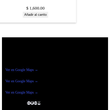
$
1,600.00
Añadir al carrito
Construrama Ferretería Reforma
Ver en Google Maps →
Ferreteria
Reforma Suc.Madero
Ver en Google Maps →
Ferreteria
Reforma suc. Loreto
Ver en Google Maps →