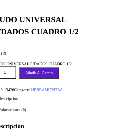
UDO UNIVERSAL
/DADOS CUADRO 1/2
.00
DO UNIVERSAL P/DADOS CUADRO 1/2
Añadir Al Carrito
U:
13428
Category:
HERRAMIENTAS
Descripción
Valoraciones (0)
scripción