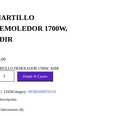
ARTILLO
EMOLEDOR 1700W,
DIR
.00
RTILLO DEMOLEDOR 1700W, ADIR
Añadir Al Carrito
U:
13426
Category:
HERRAMIENTAS
Descripción
Valoraciones (0)