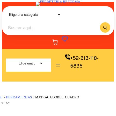
+52-613-118-
5835
io
/
HERRAMIENTAS
/ MATRACA DOBLE, CUADRO
″ Y 1/2″