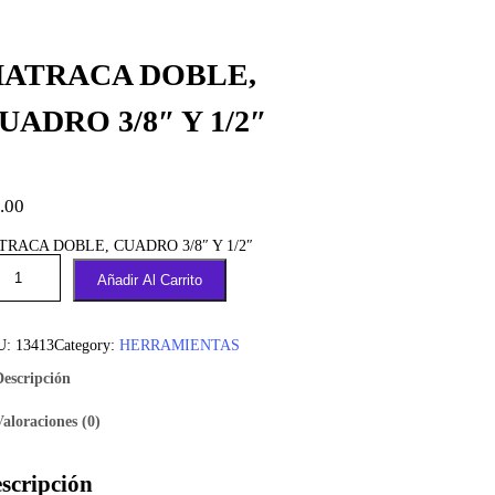
ATRACA DOBLE,
UADRO 3/8″ Y 1/2″
.00
TRACA DOBLE, CUADRO 3/8″ Y 1/2″
Añadir Al Carrito
U:
13413
Category:
HERRAMIENTAS
Descripción
Valoraciones (0)
scripción