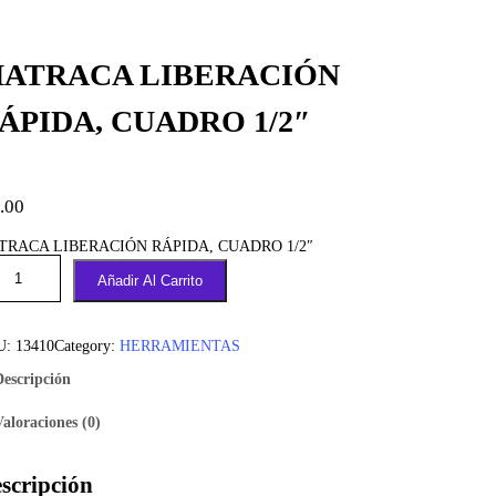
ATRACA LIBERACIÓN
ÁPIDA, CUADRO 1/2″
.00
TRACA LIBERACIÓN RÁPIDA, CUADRO 1/2″
Añadir Al Carrito
U:
13410
Category:
HERRAMIENTAS
Descripción
Valoraciones (0)
scripción