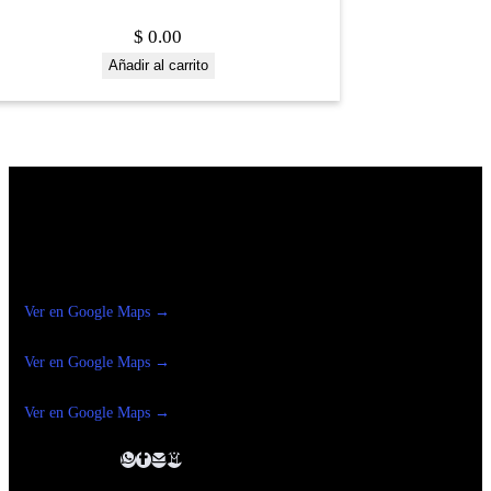
$
0.00
Añadir al carrito
Construrama Ferretería Reforma
Ver en Google Maps →
Ferreteria
Reforma Suc.Madero
Ver en Google Maps →
Ferreteria
Reforma suc. Loreto
Ver en Google Maps →