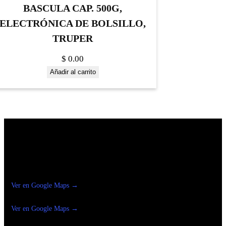
BASCULA CAP. 500G,
ELECTRÓNICA DE BOLSILLO,
TRUPER
$
0.00
Añadir al carrito
Construrama Ferretería Reforma
Ver en Google Maps →
Ferreteria
Reforma Suc.Madero
Ver en Google Maps →
Ferreteria
Reforma suc. Loreto