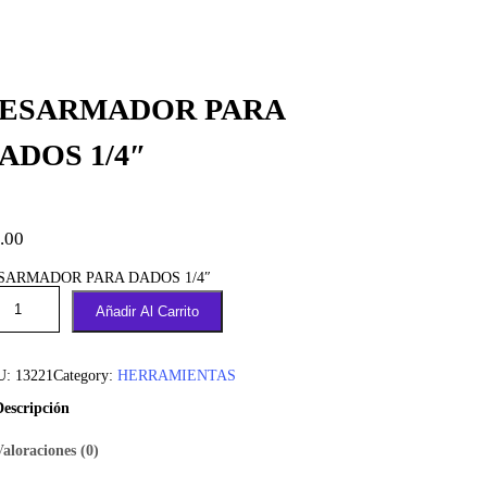
ESARMADOR PARA
ADOS 1/4″
.00
SARMADOR PARA DADOS 1/4″
Añadir Al Carrito
U:
13221
Category:
HERRAMIENTAS
Descripción
Valoraciones (0)