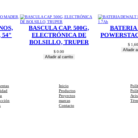
a
d
NOS,
BASCULA CAP. 500G,
BATERIA
 54″
ELECTRÓNICA DE
POWERSTACK
BOLSILLO, TRUPER
$
1,60
Añadir al
$
0.00
Añadir al carrito
egorias
Enlaces
Ay
entas
Inicio
Polí
cidad
Productos
Polí
ia
Proyectos
Avis
ucción
marcas
Térm
s
Contacto
primera compra