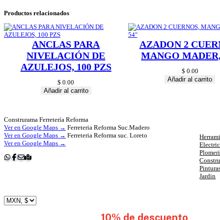
Productos relacionados
ANCLAS PARA
AZADON 2 CUER
NIVELACIÓN DE
MANGO MADER,
AZULEJOS, 100 PZS
$
0.00
Añadir al carrito
$
0.00
Añadir al carrito
Cat
Construrama Ferretería Reforma
Ver en Google Maps →
Ferreteria Reforma Suc.Madero
Ver en Google Maps →
Ferreteria Reforma suc. Loreto
Herrami
Ver en Google Maps →
Electri
Plomer
Constr
Pintura
Jardin
subscribete y obten
10% de descuento
en tu 