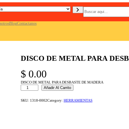
B
u
s
c
sotros
Blog
Contactanos
a
r
DISCO DE METAL PARA DES
$
0.00
DISCO DE METAL PARA DESBASTE DE MADERA
D
Añadir Al Carrito
I
S
C
SKU:
1318-0002
Category:
HERRAMIENTAS
O
D
E
M
E
T