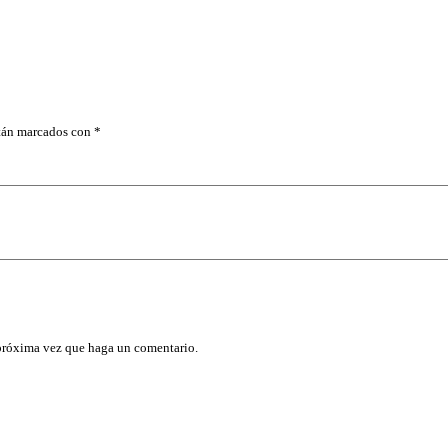
T
A
S
,
C
U
A
D
stán marcados con
*
R
O
1
/
4
"
D
E
8
M
M
c
a
 próxima vez que haga un comentario.
n
t
i
d
a
d