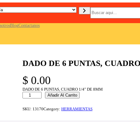
B
u
s
c
sotros
Blog
Contactanos
a
r
DADO DE 6 PUNTAS, CUADRO
$
0.00
DADO DE 6 PUNTAS, CUADRO 1/4″ DE 8MM
D
Añadir Al Carrito
A
D
O
SKU:
13170
Category:
HERRAMIENTAS
D
E
6
P
U
N