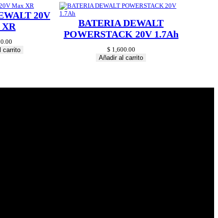
EWALT 20V
BATERIA DEWALT
 XR
POWERSTACK 20V 1.7Ah
0.00
$
1,600.00
 carrito
Añadir al carrito
© 2024 Hardware
Shop . All Rights
Reserved