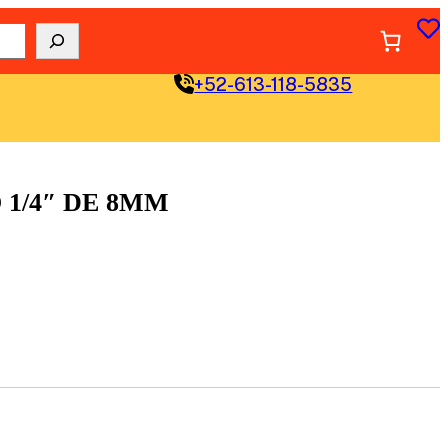
+52-613-118-5835
 1/4″ DE 8MM