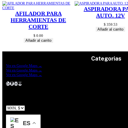
ASPIRADORA P
AFILADOR PARA
AUTO. 12V
HERRAMIENTAS DE
$
359.53
CORTE
Añadir al carrito
$
0.00
Añadir al carrito
Categorias
Construrama Ferretería Reforma
Ver en Google Maps →
Ferreteria Reforma Suc.Madero
Ver en Google Maps →
Ferreteria Reforma suc. Loreto
Herramientas
Ver en Google Maps →
Electricidad
Plomeria
Construcción
Pinturas
Jardin
ES