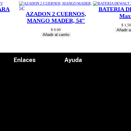
ARA
BATERIA D
AZADON 2 CUERNOS,
Max
MANGO MADER, 54″
$
1,50
$
0.00
Añadir al
Añadir al carrito
Enlaces
Ayuda
Inicio
Políticas de devolución
Productos
Políticas de envío
Proyectos
Aviso de privacidad
marcas
Términos y condiciones
Contacto