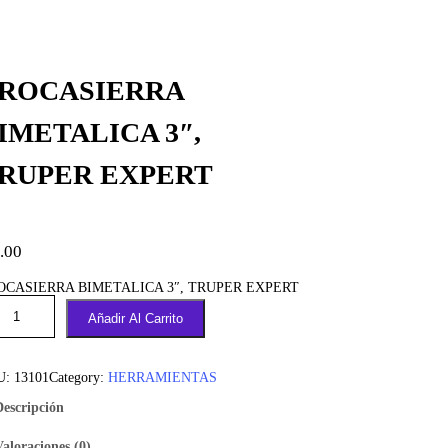
ROCASIERRA
IMETALICA 3″,
RUPER EXPERT
.00
OCASIERRA BIMETALICA 3″, TRUPER EXPERT
Añadir Al Carrito
U:
13101
Category:
HERRAMIENTAS
Descripción
Valoraciones (0)