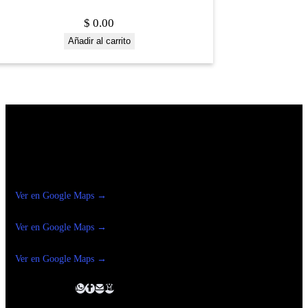
$
0.00
Añadir al carrito
Construrama Ferretería Reforma
Ver en Google Maps →
Ferreteria
Reforma Suc.Madero
Ver en Google Maps →
Ferreteria
Reforma suc. Loreto
Ver en Google Maps →