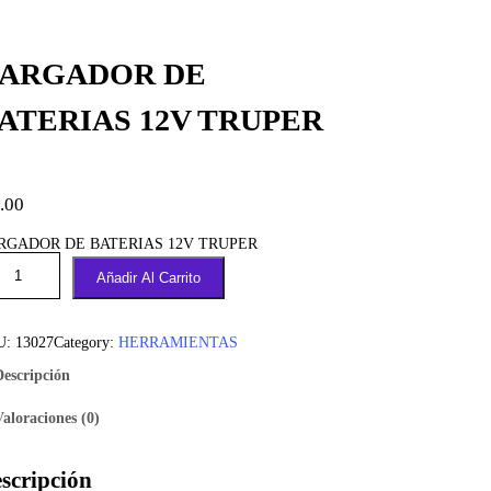
ARGADOR DE
ATERIAS 12V TRUPER
.00
RGADOR DE BATERIAS 12V TRUPER
Añadir Al Carrito
U:
13027
Category:
HERRAMIENTAS
Descripción
Valoraciones (0)
scripción