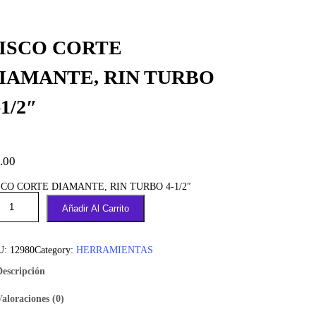
ISCO CORTE
IAMANTE, RIN TURBO
-1/2″
.00
SCO CORTE DIAMANTE, RIN TURBO 4-1/2″
Añadir Al Carrito
U:
12980
Category:
HERRAMIENTAS
Descripción
Valoraciones (0)