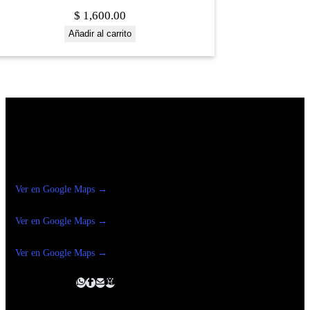
$
1,600.00
Añadir al carrito
Construrama Ferretería Reforma
Ver en Google Maps →
Ferreteria
Reforma Suc.Madero
Ver en Google Maps →
Ferreteria
Reforma suc. Loreto
Ver en Google Maps →