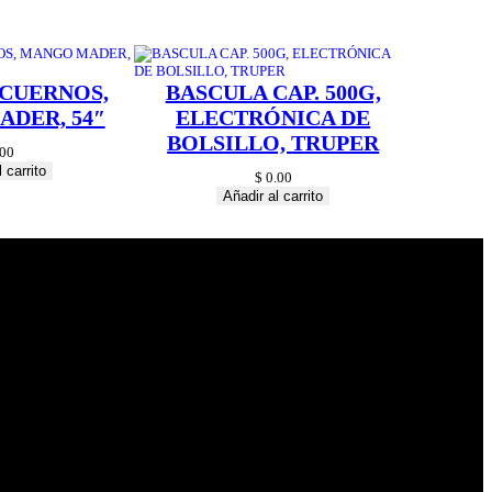
 CUERNOS,
BASCULA CAP. 500G,
DER, 54″
ELECTRÓNICA DE
BOLSILLO, TRUPER
00
 carrito
$
0.00
Añadir al carrito
© 2024 Hardware
Shop . All Rights