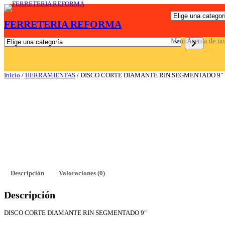
Saltar
E
al
FERRETERIA REFORMA
l
contenido
i
g
E
Menu
Acerda de no
e
l
u
i
n
g
a
e
Inicio
/
HERRAMIENTAS
/ DISCO CORTE DIAMANTE RIN SEGMENTADO 9″
c
u
a
n
t
a
e
c
g
a
o
t
r
e
í
g
a
o
r
í
a
Descripción
Valoraciones (0)
Descripción
DISCO CORTE DIAMANTE RIN SEGMENTADO 9″