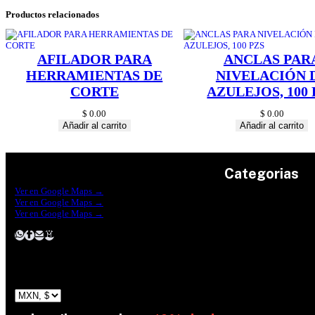
Productos relacionados
AFILADOR PARA
ANCLAS PAR
HERRAMIENTAS DE
NIVELACIÓN 
CORTE
AZULEJOS, 100 
$
0.00
$
0.00
Añadir al carrito
Añadir al carrito
Categorias
Construrama Ferretería Reforma
Ver en Google Maps →
Ferreteria Reforma Suc.Madero
Ver en Google Maps →
Ferreteria Reforma suc. Loreto
Herramientas
Ver en Google Maps →
Electricidad
Plomeria
Construcción
Pinturas
Jardin