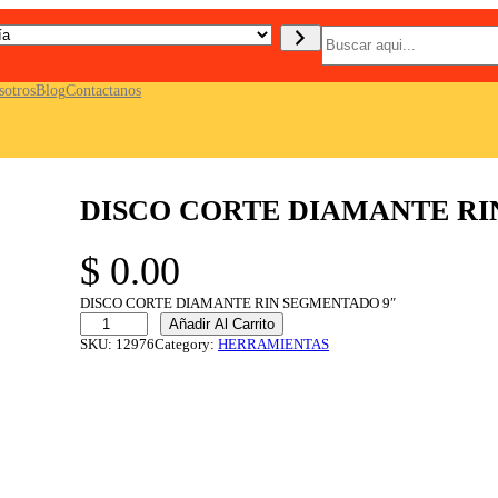
B
u
s
c
sotros
Blog
Contactanos
a
r
DISCO CORTE DIAMANTE RI
$
0.00
DISCO CORTE DIAMANTE RIN SEGMENTADO 9″
D
Añadir Al Carrito
I
SKU:
12976
Category:
HERRAMIENTAS
S
C
O
C
O
R
T
E
D