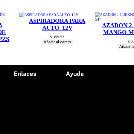
a
d
ASPIRADORA PARA
A
AZADON 2
AUTO. 12V
DE
MANGO MA
$
359.53
PZS
$
0.
Añadir al carrito
Añadir al
Enlaces
Ayuda
Inicio
Políticas de devolución
Productos
Políticas de envío
Proyectos
Aviso de privacidad
marcas
Términos y condiciones
Contacto