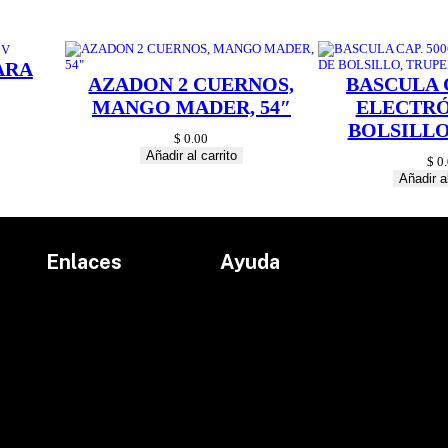
a
d
ARA
AZADON 2 CUERNOS,
BASCULA C
MANGO MADER, 54″
ELECTRÓ
BOLSILLO
$
0.00
Añadir al carrito
$
0.
Añadir al
Enlaces
Ayuda
Inicio
Políticas de devolución
Productos
Políticas de envío
Proyectos
Aviso de privacidad
marcas
Términos y condiciones
Contacto