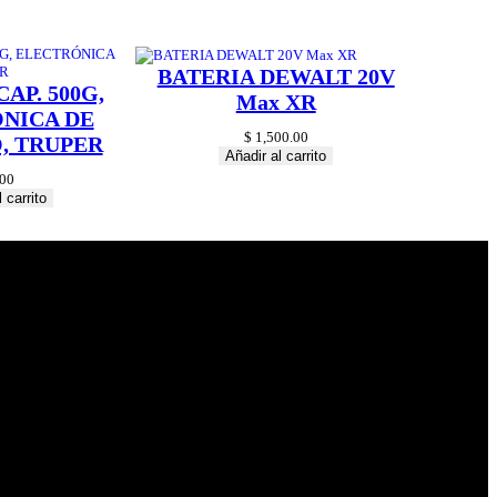
BATERIA DEWALT 20V
AP. 500G,
Max XR
NICA DE
$
1,500.00
, TRUPER
Añadir al carrito
00
 carrito
© 2024 Hardware
Shop . All Rights