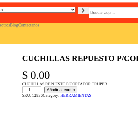
B
u
s
c
sotros
Blog
Contactanos
a
r
CUCHILLAS REPUESTO P/C
$
0.00
CUCHILLAS REPUESTO P/CORTADOR TRUPER
C
Añadir al carrito
U
SKU:
12936
Category:
HERRAMIENTAS
C
H
I
L
L
A
S
R
E