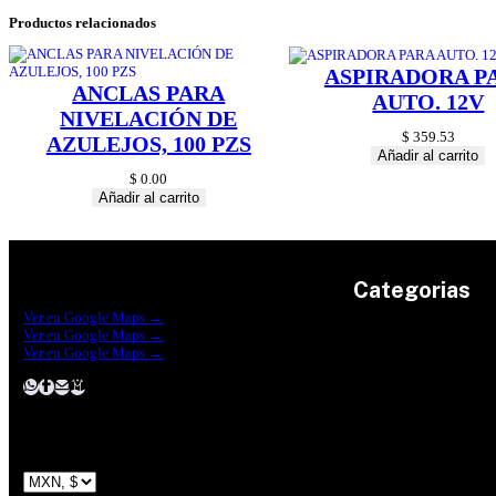
Productos relacionados
ASPIRADORA P
ANCLAS PARA
AUTO. 12V
NIVELACIÓN DE
$
359.53
AZULEJOS, 100 PZS
Añadir al carrito
$
0.00
Añadir al carrito
Categorias
Construrama Ferretería Reforma
Ver en Google Maps →
Ferreteria Reforma Suc.Madero
Ver en Google Maps →
Ferreteria Reforma suc. Loreto
Herramientas
Ver en Google Maps →
Electricidad
Plomeria
Construcción
Pinturas
Jardin