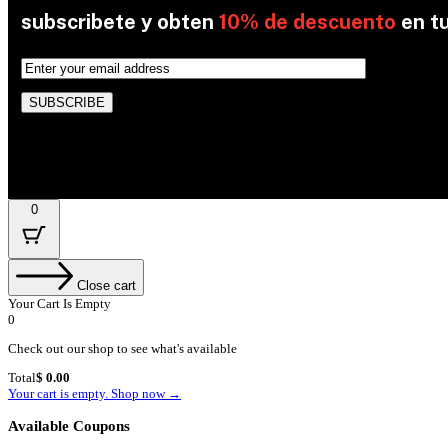
subscribete y obten
10% de descuento
en t
By subscribing, you’re accepted the our Policy
0
Close cart
Your Cart Is Empty
0
Check out our shop to see what's available
Cart
Total
$
0.00
Total:
Your cart is empty. Shop now →
Available Coupons