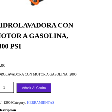
IDROLAVADORA CON
OTOR A GASOLINA,
800 PSI
.00
DROLAVADORA CON MOTOR A GASOLINA, 2800
Añadir Al Carrito
U:
12908
Category:
HERRAMIENTAS
Descripción