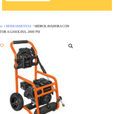
io
/
HERRAMIENTAS
/ HIDROLAVADORA CON
OR A GASOLINA, 2800 PSI