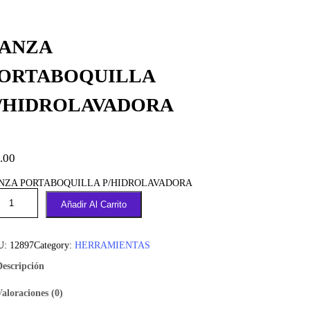
ANZA
ORTABOQUILLA
/HIDROLAVADORA
.00
NZA PORTABOQUILLA P/HIDROLAVADORA
Añadir Al Carrito
U:
12897
Category:
HERRAMIENTAS
Descripción
Valoraciones (0)