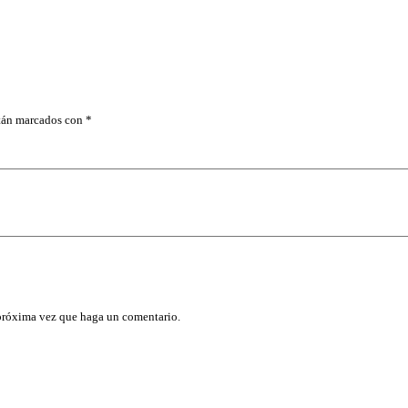
O
R
T
U
B
O
T
R
stán marcados con
*
U
P
E
R
c
a
n
t
i
d
a
d
 próxima vez que haga un comentario.