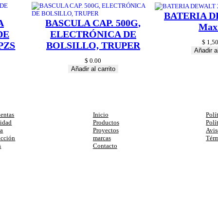
BATERIA D
A
BASCULA CAP. 500G,
Max
DE
ELECTRÓNICA DE
$
1,50
PZS
BOLSILLO, TRUPER
Añadir al
$
0.00
Añadir al carrito
egorias
Enlaces
Ay
entas
Inicio
Polí
cidad
Productos
Polí
ia
Proyectos
Avis
ucción
marcas
Térm
s
Contacto
primera compra