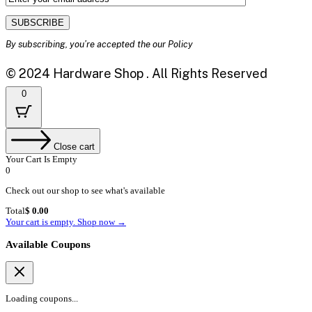
By subscribing, you’re accepted the our Policy
© 2024 Hardware Shop . All Rights Reserved
0
Close cart
Your Cart Is Empty
0
Check out our shop to see what's available
Cart
Total
$
0.00
Total:
Your cart is empty. Shop now →
Available Coupons
Loading coupons...