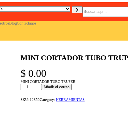
B
u
s
c
sotros
Blog
Contactanos
a
r
MINI CORTADOR TUBO TRU
$
0.00
MINI CORTADOR TUBO TRUPER
M
Añadir al carrito
I
N
I
SKU:
12850
Category:
HERRAMIENTAS
C
O
R
T
A
D