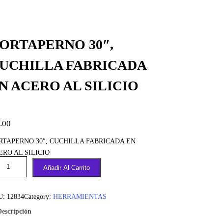
ORTAPERNO 30″,
UCHILLA FABRICADA
N ACERO AL SILICIO
.00
RTAPERNO 30″, CUCHILLA FABRICADA EN
ERO AL SILICIO
Añadir Al Carrito
U:
12834
Category:
HERRAMIENTAS
Descripción