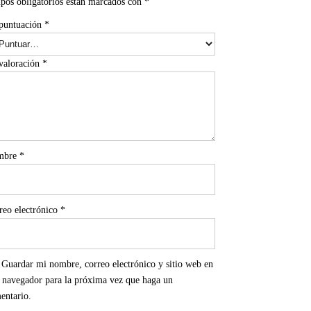
pos obligatorios están marcados con
*
puntuación
*
valoración
*
mbre
*
reo electrónico
*
Guardar mi nombre, correo electrónico y sitio web en
e navegador para la próxima vez que haga un
entario.