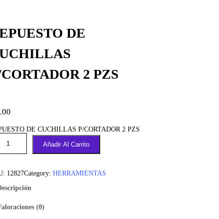
EPUESTO DE
UCHILLAS
/CORTADOR 2 PZS
.00
PUESTO DE CUCHILLAS P/CORTADOR 2 PZS
Añadir Al Carrito
U:
12827
Category:
HERRAMIENTAS
Descripción
Valoraciones (0)