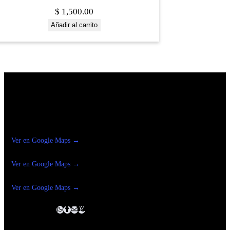
$
1,500.00
Añadir al carrito
Construrama Ferretería Reforma
Ver en Google Maps →
Ferreteria
Reforma Suc.Madero
Ver en Google Maps →
Ferreteria
Reforma suc. Loreto
Ver en Google Maps →