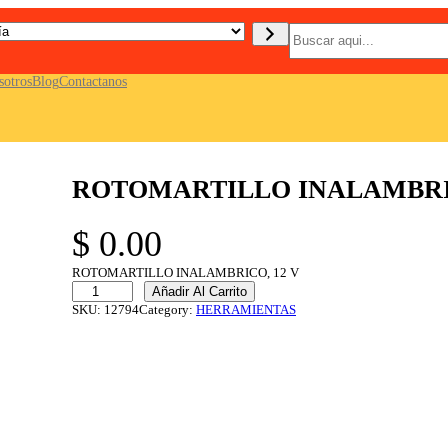
B
u
s
c
sotros
Blog
Contactanos
a
r
ROTOMARTILLO INALAMBRIC
$
0.00
ROTOMARTILLO INALAMBRICO, 12 V
R
Añadir Al Carrito
O
SKU:
12794
Category:
HERRAMIENTAS
T
O
M
A
R
T
I
L
L