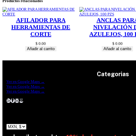
Productos relacionados
AFILADOR PARA
ANCLAS PAR
HERRAMIENTAS DE
NIVELACIÓN 
CORTE
AZULEJOS, 100 
$
0.00
$
0.00
Añadir al carrito
Añadir al carrito
Categorias
Construrama Ferretería Reforma
Ver en Google Maps →
Ferreteria Reforma Suc.Madero
Ver en Google Maps →
Ferreteria Reforma suc. Loreto
Herramientas
Ver en Google Maps →
Electricidad
Plomeria
Construcción
Pinturas
Jardin