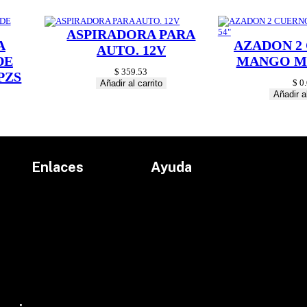
ASPIRADORA PARA
A
AZADON 2
AUTO. 12V
DE
MANGO MA
$
359.53
PZS
$
0.
Añadir al carrito
Añadir al
Enlaces
Ayuda
Inicio
Políticas de devolución
Productos
Políticas de envío
Proyectos
Aviso de privacidad
marcas
Términos y condiciones
Contacto