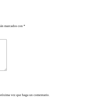
O
I
N
A
L
A
stán marcados con
*
M
B
R
I
C
O
,
1
2
V
c
a
n
t
i
d
a
 próxima vez que haga un comentario.
d