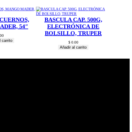
 CUERNOS,
BASCULA CAP. 500G,
DER, 54″
ELECTRÓNICA DE
BOLSILLO, TRUPER
00
 carrito
$
0.00
Añadir al carrito
© 2024 Hardware
Shop . All Rights
Reserved