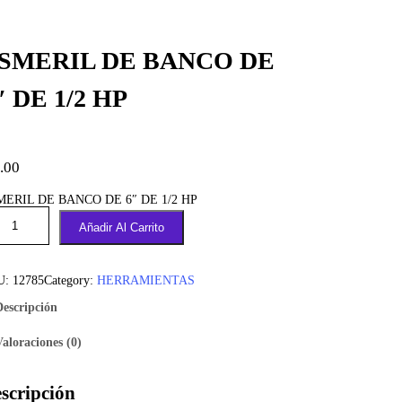
SMERIL DE BANCO DE
″ DE 1/2 HP
.00
MERIL DE BANCO DE 6″ DE 1/2 HP
Añadir Al Carrito
U:
12785
Category:
HERRAMIENTAS
Descripción
Valoraciones (0)
scripción