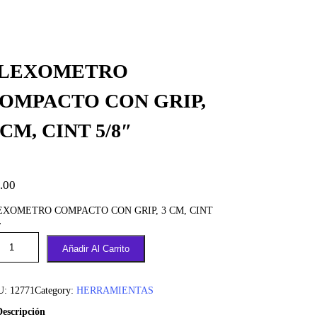
LEXOMETRO
OMPACTO CON GRIP,
 CM, CINT 5/8″
.00
EXOMETRO COMPACTO CON GRIP, 3 CM, CINT
″
Añadir Al Carrito
U:
12771
Category:
HERRAMIENTAS
Descripción