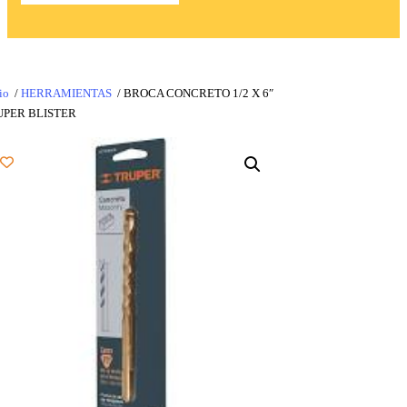
io
/
HERRAMIENTAS
/ BROCA CONCRETO 1/2 X 6″
UPER BLISTER