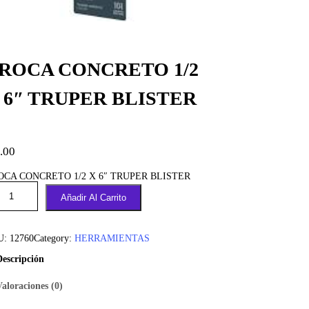
ROCA CONCRETO 1/2
 6″ TRUPER BLISTER
.00
OCA CONCRETO 1/2 X 6″ TRUPER BLISTER
Añadir Al Carrito
U:
12760
Category:
HERRAMIENTAS
Descripción
Valoraciones (0)