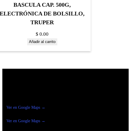
BASCULA CAP. 500G,
ELECTRÓNICA DE BOLSILLO,
TRUPER
$
0.00
Añadir al carrito
Construrama Ferretería Reforma
Ver en Google Maps →
Ferreteria
Reforma Suc.Madero
Ver en Google Maps →
Ferreteria
Reforma suc. Loreto